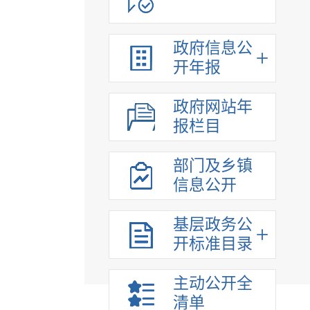
财政信息
涉农补贴
政府信息公
河湖长公示专栏
开年报
收费项目
行政事业性收费
政府网站年
法治政府建设
报栏目
重大项目
重大决策预公开
部门及乡镇
信息公开
重大决策听证
稳岗就业
基层政务公
应急管理
开标准目录
灾害事故救援
生态环境
主动公开全
乡村振兴
清单