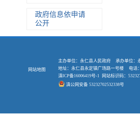
教育信息
相关政策
政府信息依申请
公开
教育机构
招生计划
工作实施情况
食品药品
主办单位：永仁县人民政府 承办单位：
社会保险
地址：永仁县永定镇广场路一号楼 电话：0878
网站地图
安全生产
滇ICP备16006419号-1
网站标识码：532327
产品质量
滇公网安备 53232702532338号
土地使用权出让
医疗卫生
文化旅游
社会救助
养老服务