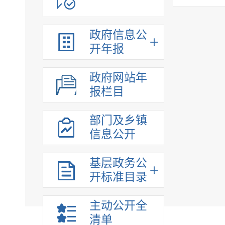
财政信息
涉农补贴
政府信息公
河湖长公示专栏
开年报
收费项目
行政事业性收费
政府网站年
法治政府建设
报栏目
重大项目
重大决策预公开
部门及乡镇
信息公开
重大决策听证
稳岗就业
基层政务公
应急管理
开标准目录
灾害事故救援
生态环境
主动公开全
乡村振兴
清单