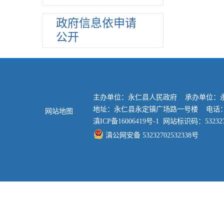
教育信息
相关政策
政府信息依申请
公开
教育机构
招生计划
工作实施情况
食品药品
主办单位：永仁县人民政府 承办单位：
社会保险
地址：永仁县永定镇广场路一号楼 电话：0878
网站地图
安全生产
滇ICP备16006419号-1
网站标识码：532327
产品质量
滇公网安备 53232702532338号
土地使用权出让
医疗卫生
文化旅游
社会救助
养老服务