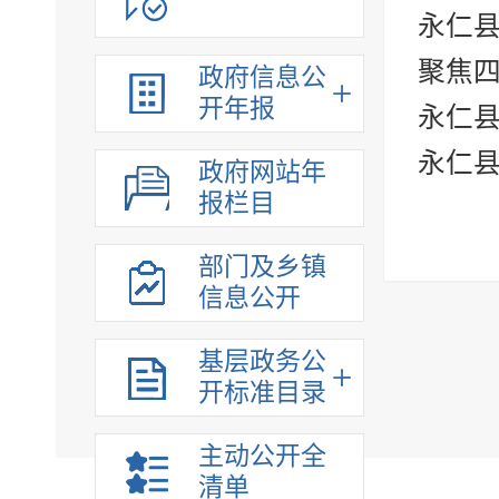
财政信息
永仁县
涉农补贴
聚焦四
政府信息公
河湖长公示专栏
开年报
永仁
收费项目
行政事业性收费
永仁
政府网站年
法治政府建设
报栏目
重大项目
重大决策预公开
部门及乡镇
信息公开
重大决策听证
稳岗就业
基层政务公
应急管理
开标准目录
灾害事故救援
生态环境
主动公开全
乡村振兴
清单