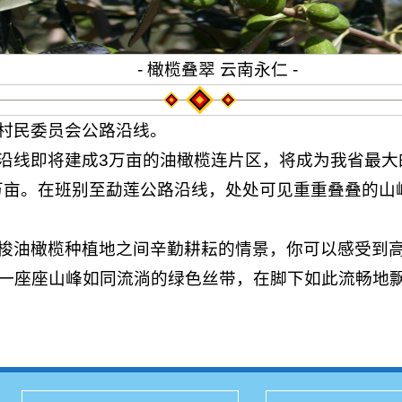
- 橄榄叠翠 云南永仁 -
村民委员会公路沿线。
沿线即将建成3万亩的油橄榄连片区，将成为我省最大
5万亩。在班别至勐莲公路沿线，处处可见重重叠叠的
梭油橄榄种植地之间辛勤耕耘的情景，你可以感受到
一座座山峰如同流淌的绿色丝带，在脚下如此流畅地