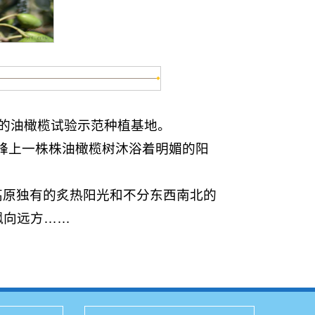
的油橄榄试验示范种植基地。
山峰上一株株油橄榄树沐浴着明媚的阳
高原独有的炙热阳光和不分东西南北的
飘向远方……