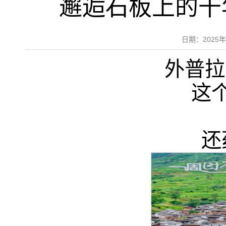
邂逅石板上的千
日期：2025
外普拉
这
还