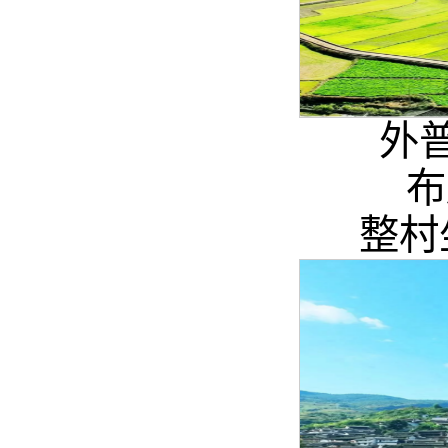
外
布
整村