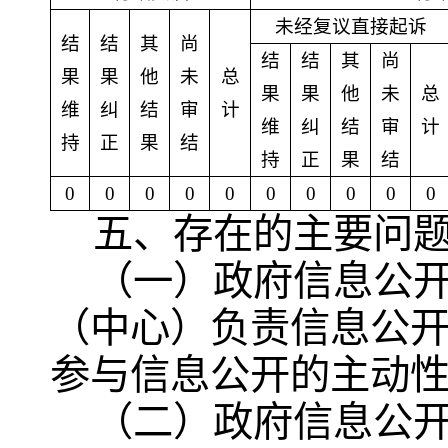
未经复议直接起诉
结
结
其
尚
结
结
其
尚
果
果
他
未
总
果
果
他
未
总
维
纠
结
审
计
维
纠
结
审
计
持
正
果
结
持
正
果
结
0
0
0
0
0
0
0
0
0
0
五、存在的主要问
（一）政府信息公
（中心）负责信息公
参与信息公开的主动
（二）政府信息公