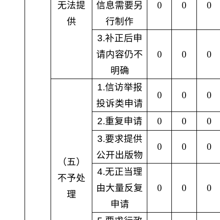
无法提
信息需要另
0
0
0
供
行制作
3.
补正后申
请内容仍不
0
0
0
明确
1.
信访举报
0
0
0
投诉类申请
2.
重复申请
0
0
0
3.
要求提供
0
0
0
公开出版物
（五）
4.
无正当理
不予处
由大量反复
0
0
0
理
申请