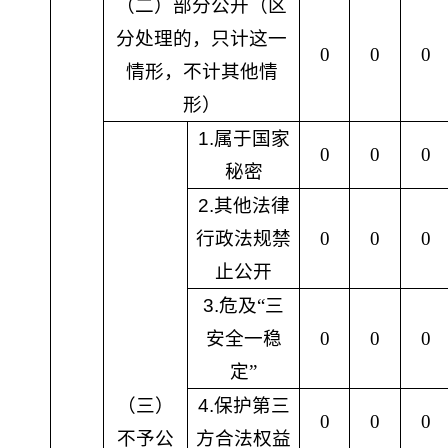
（二）部分公开（区
分处理的，只计这一
0
0
0
情形，不计其他情
形）
1.
属于国家
0
0
0
秘密
2.
其他法律
行政法规禁
0
0
0
止公开
3.
危及
“
三
安全一稳
0
0
0
定
”
（三）
4.
保护第三
0
0
0
不予公
方合法权益