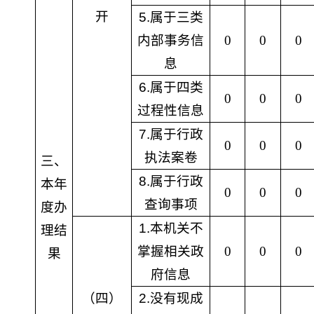
开
5.
属于三类
内部事务信
0
0
0
息
6.
属于四类
0
0
0
过程性信息
7.
属于行政
0
0
0
执法案卷
三、
8.
属于行政
本年
0
0
0
查询事项
度办
1.
本机关不
理结
掌握相关政
0
0
0
果
府信息
（四）
2.
没有现成