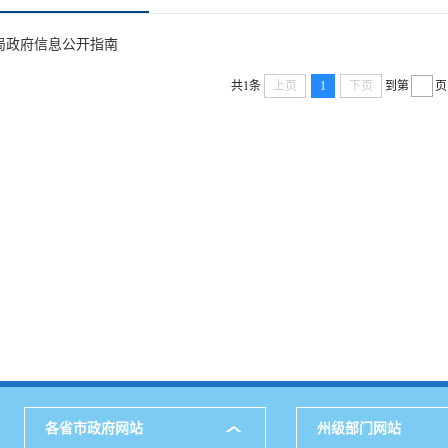
局政府信息公开指南
共1条
上页
1
下页
到第
页
各省市政府网站
州级部门网站