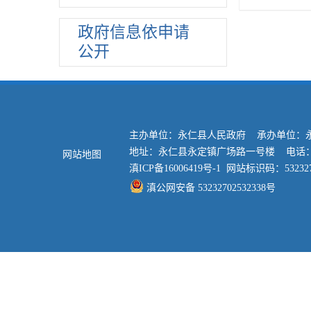
教育信息
相关政策
政府信息依申请
公开
教育机构
招生计划
工作实施情况
食品药品
主办单位：永仁县人民政府 承办单位：
社会保险
地址：永仁县永定镇广场路一号楼 电话：0878
网站地图
安全生产
滇ICP备16006419号-1
网站标识码：532327
产品质量
滇公网安备 53232702532338号
土地使用权出让
医疗卫生
文化旅游
社会救助
养老服务